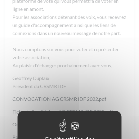
plateforme de vote qui vous permettra de voter en
ligne en amont.
Pour les associations détenant des voix, vous recevrez
un guide d'accompagnement ainsi que les liens de
connexions dans un nouveau message de notre part.
Nous comptons sur vous pour voter et représenter
votre association,
Au plaisir d'échanger prochainement avec vous,
Geoffrey Duplaix
Président du CRSMR IDF
CONVOCATION AG CRSMR IDF 2022.pdf
Fiche de Candidature AG CRSMR IDF 2022.pdf
Ordre du Jour AG CRSMR IDF 2022.pdf
Pouvoir AG CRSMR IDF 2022.pdf