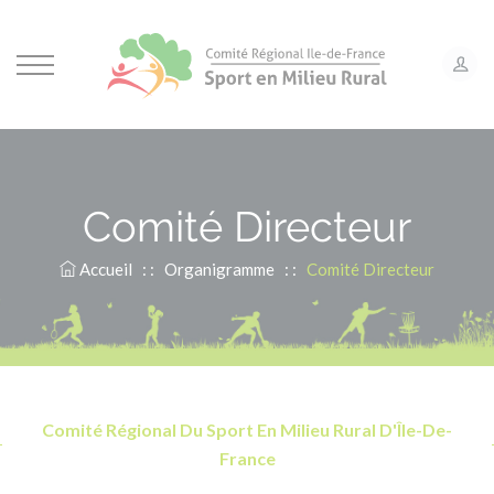
Panneau de gestion des cookies
Comité Directeur
Accueil
: :
Organigramme
: :
Comité Directeur
Comité Régional Du Sport En Milieu Rural D'Île-De-
France