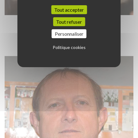
Tout accepter
Tout refuser
Caroline BRUANDET
Membre du Comité Directeur
Personnaliser
Essonne (91)
Politique cookies