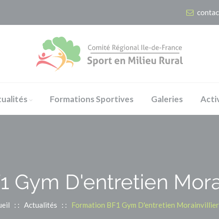
contac
ualités
Formations Sportives
Galeries
Acti
 Gym D'entretien Morai
eil
: :
Actualités
: :
Formation BF1 Gym D'entretien Morainvillie