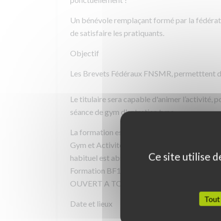
Un bénévole remplaçant formé par la fédérati
de satisfaire les pratiquants.
Objectif
Les Brevets Fédéraux FNSMR, permetttent d'
Le titulaire sera capable d'animer l’activité,
séance de gym d'entretien type.
La formation est notamment utile pour les 
Gym et Activités associées pourra par exempl
Ce site utilise 
habituel est absent.
Formation BF1 : Apprentissage de séance de 
OUVERT A TOUS !
Tout
Date et lieux