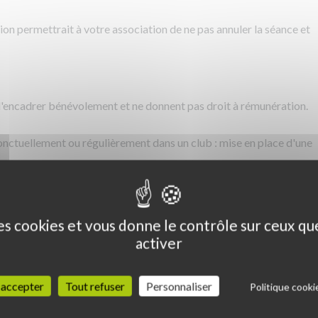
on permettrait à votre association de ne pas annuler la séance et
encadrer bénévolement et ne donnent pas droit à rémunération.
 ponctuellement ou régulièrement dans un club : mise en place d'une
associations, puiqu'un animateur bénévole formé au BF1 FNSMR
e subvenir à l'organisation d'une séance lorque l'intervenant
des cookies et vous donne le contrôle sur ceux q
activer
gym d'entretien, de stretching et de renforcement musculaire.
 accepter
Tout refuser
Personnaliser
Politique cooki