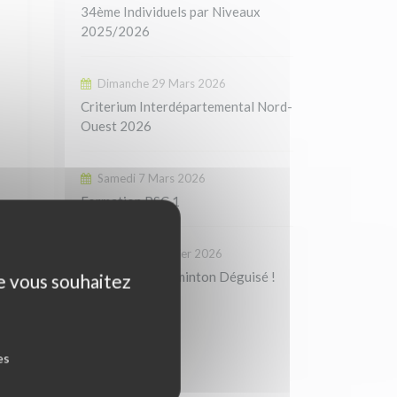
34ème Individuels par Niveaux
2025/2026
Dimanche 29 Mars 2026
Criterium Interdépartemental Nord-
Ouest 2026
Samedi 7 Mars 2026
Formation PSC 1
Samedi 21 Février 2026
Tournois de Badminton Déguisé !
ue vous souhaitez
es