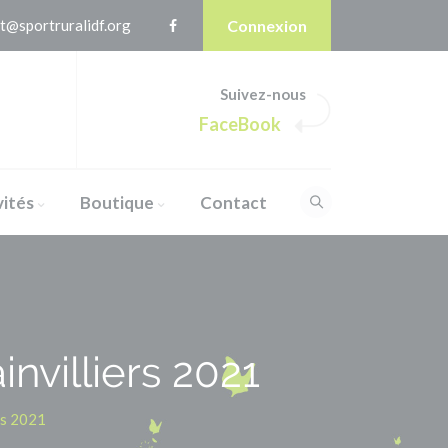
t@sportruralidf.org
Connexion
Suivez-nous
FaceBook
vités
Boutique
Contact
nvilliers 2021
rs 2021