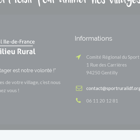
Informations
Comité Régional du Sport 
1 Rue des Carrières
tager est notre volonté !"
94250 Gentilly
es de votre village, c’est nous
contact@sportruralidf.or
hez vous !
06 11 20 12 81
tions légales
Politique de confidentialité
Politique Cookies
Cont