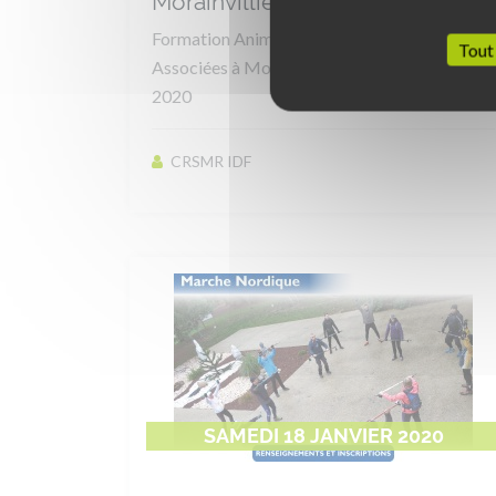
Morainvilliers 2020
Formation Animateur Gym et Activités
Tout
Associées à Morainvilliers (78) 22/23 Février
2020
CRSMR IDF
SAMEDI 18 JANVIER 2020