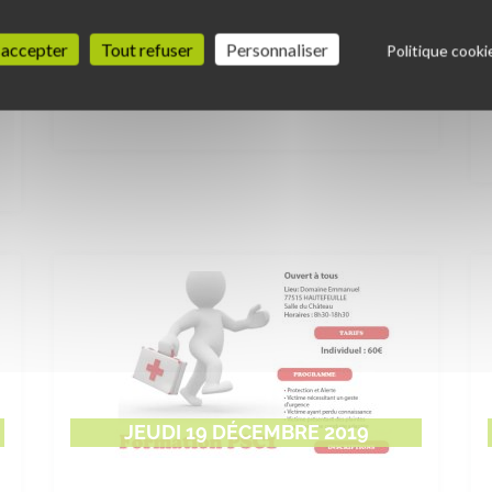
Assemblée Générale du CRSMR IDF à
Mouroux - Samedi 25 Janvier 2020
 accepter
Tout refuser
Personnaliser
Politique cooki
CRSMR IDF
JEUDI 19 DÉCEMBRE 2019